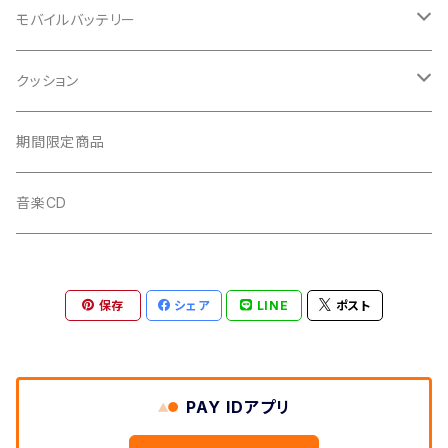
れな
モバイルバッテリー
白系
AYANO
れな
クッション
黒系
白系
白系
佐藤えりか
佐藤えりか
れな
期間限定商品
青系
黒系
黒系
黒系
音楽CD
赤、ピンク系
青系
青系
白系
緑系
保存
シェア
LINE
ポスト
赤、ピンク系
赤、ピンク系
青系
緑系
緑系
緑系
PAY IDアプリ
赤、ピンク系