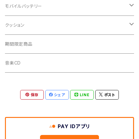
れな
モバイルバッテリー
白系
AYANO
れな
クッション
黒系
白系
白系
佐藤えりか
佐藤えりか
れな
期間限定商品
青系
黒系
黒系
黒系
音楽CD
赤、ピンク系
青系
青系
白系
緑系
保存
シェア
LINE
ポスト
赤、ピンク系
赤、ピンク系
青系
緑系
緑系
緑系
PAY IDアプリ
赤、ピンク系