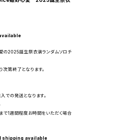
Spice姫野心愛 2025誕生祭衣
available
野心愛の2025誕生祭衣装ランダムソロチ
り次第終了となります。
記入での発送となります。
ん
まで1週間程度お時間をいただく場合
l shipping available