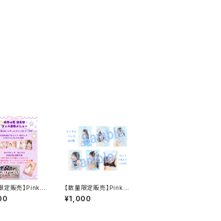
限定販売】Pinky
【数量限定販売】Pinky
ce姫野心愛 202
Spice花村かれん 20
00
¥1,000
祭衣装ソロチェキ
25誕生祭ランダムトレ
カ