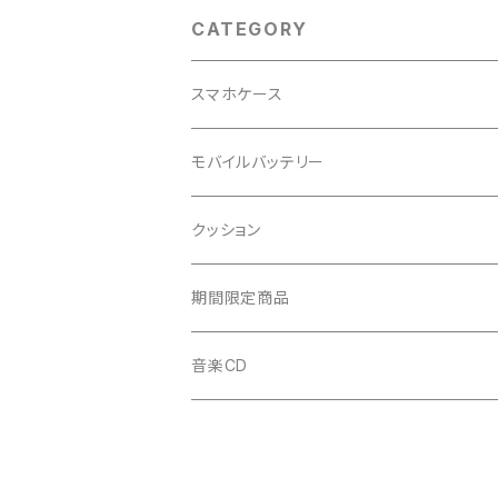
CATEGORY
スマホケース
れな
モバイルバッテリー
白系
AYANO
れな
クッション
黒系
白系
白系
佐藤えりか
佐藤えりか
れな
期間限定商品
青系
黒系
黒系
黒系
音楽CD
赤、ピンク系
青系
青系
白系
緑系
赤、ピンク系
赤、ピンク系
青系