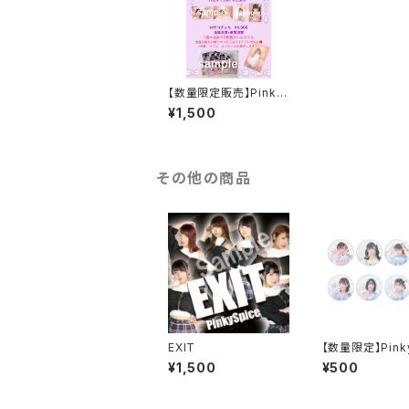
【数量限定販売】Pinky
Spice姫野心愛 202
¥1,500
5誕生祭衣装ソロチェキ
その他の商品
EXIT
【数量限定】Pinky
e5周年ワンマン
¥1,500
¥500
装 缶バッジ