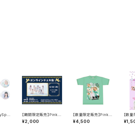
Spic
【期間限定販売】Pinky
【数量限定販売】Pinky
【数量
限定衣
Spiceオンラインチェキ
Spice蒼以みるか 20
Spi
¥2,000
¥4,500
¥1,5
6月22日
26誕生祭Tシャツ
5誕生