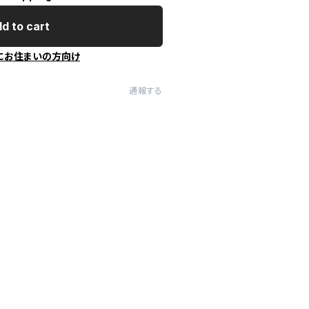
d to cart
にお住まいの方向け
通報する