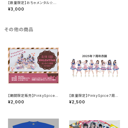
【数量限定】おちゃメンタル☆パ
ーティータオル
¥3,000
その他の商品
【期間限定販売】PinkySpiceオ
【数量限定】PinkySpice7周年
ンラインチェキ2月8日配信分
衣装アクスタキー
¥2,000
¥2,500