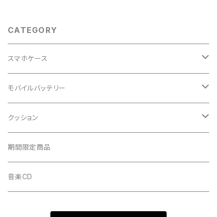
CATEGORY
スマホケース
れな
モバイルバッテリー
白系
AYANO
れな
クッション
黒系
白系
白系
佐藤えりか
佐藤えりか
れな
期間限定商品
青系
黒系
黒系
黒系
音楽CD
赤、ピンク系
青系
青系
白系