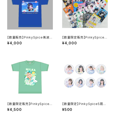
【数量販売】PinkySpice美波か
【数量限定販売】PinkySpiceデ
のん 2023誕生祭Tシャツ
コチェキ
¥4,000
¥4,000
【数量限定販売】PinkySpice蒼
【数量限定】PinkySpice5周年
以みるか 2025誕生祭Tシャツ
ワンマン限定衣装 缶バッジ
¥4,500
¥500